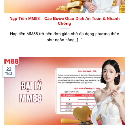
Nạp Tiền MM88 – Các Bước Giao Dịch An Toàn & Nhanh
Chóng
Nạp tiền MM88 trở nên đơn giản nhờ đa dạng phương thức
như ngân hàng, [...]
22
Th11