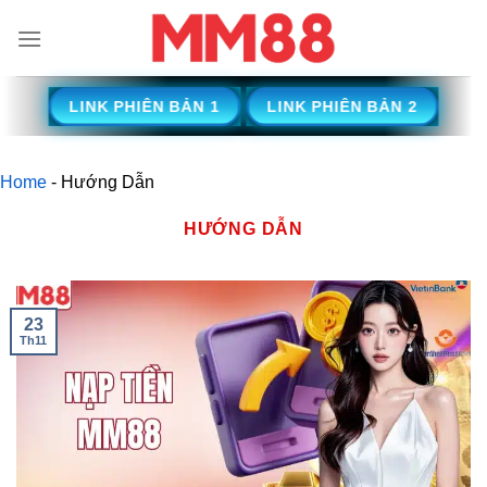
Skip
to
content
LINK PHIÊN BẢN 1
LINK PHIÊN BẢN 2
Home
-
Hướng Dẫn
HƯỚNG DẪN
23
Th11