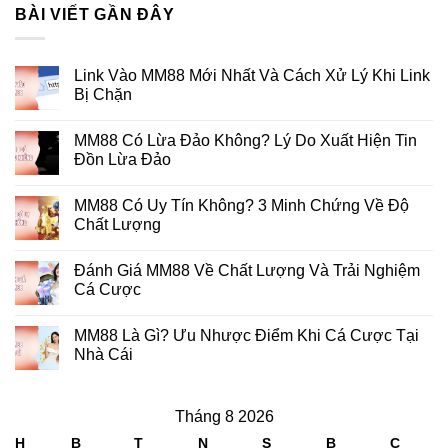
BÀI VIẾT GẦN ĐÂY
Link Vào MM88 Mới Nhất Và Cách Xử Lý Khi Link
Bị Chặn
MM88 Có Lừa Đảo Không? Lý Do Xuất Hiện Tin
Đồn Lừa Đảo
MM88 Có Uy Tín Không? 3 Minh Chứng Về Độ
Chất Lượng
Đánh Giá MM88 Về Chất Lượng Và Trải Nghiệm
Cá Cược
MM88 Là Gì? Ưu Nhược Điểm Khi Cá Cược Tại
Nhà Cái
Tháng 8 2026
H
B
T
N
S
B
C