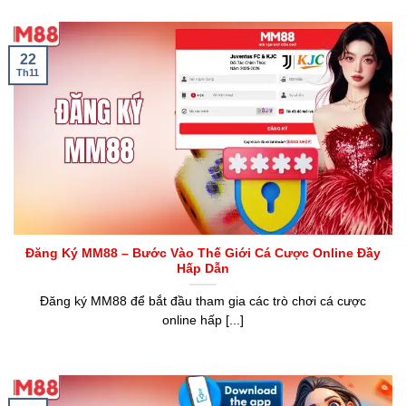
22
Th11
Đăng Ký MM88 – Bước Vào Thế Giới Cá Cược Online Đầy
Hấp Dẫn
Đăng ký MM88 để bắt đầu tham gia các trò chơi cá cược
online hấp [...]