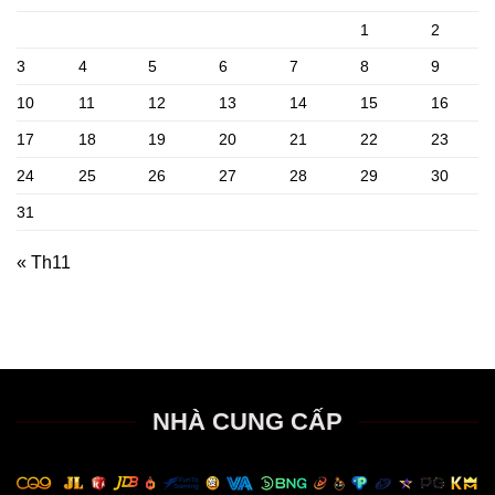
1
2
3
4
5
6
7
8
9
10
11
12
13
14
15
16
17
18
19
20
21
22
23
24
25
26
27
28
29
30
31
« Th11
NHÀ CUNG CẤP