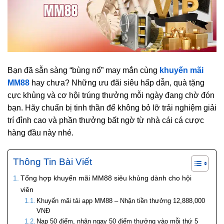
Bạn đã sẵn sàng “bùng nổ” may mắn cùng
khuyến mãi
MM88
hay chưa? Những ưu đãi siêu hấp dẫn, quà tặng
cực khủng và cơ hội trúng thưởng mỗi ngày đang chờ đón
bạn. Hãy chuẩn bị tinh thần để không bỏ lỡ trải nghiệm giải
trí đỉnh cao và phần thưởng bất ngờ từ nhà cái cá cược
hàng đầu này nhé.
Thông Tin Bài Viết
Tổng hợp khuyến mãi MM88 siêu khủng dành cho hội
viên
Khuyến mãi tải app MM88 – Nhận tiền thưởng 12,888,000
VNĐ
Nạp 50 điểm, nhận ngay 50 điểm thưởng vào mỗi thứ 5