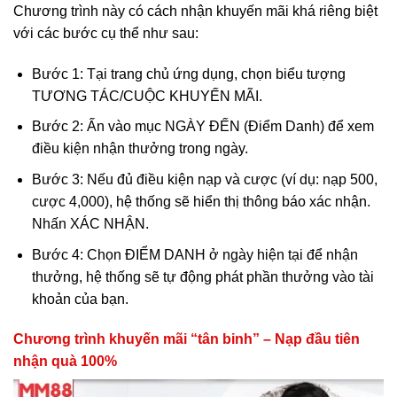
Chương trình này có cách nhận khuyến mãi khá riêng biệt
với các bước cụ thể như sau:
Bước 1: Tại trang chủ ứng dụng, chọn biểu tượng
TƯƠNG TÁC/CUỘC KHUYẾN MÃI.
Bước 2: Ấn vào mục NGÀY ĐẾN (Điểm Danh) để xem
điều kiện nhận thưởng trong ngày.
Bước 3: Nếu đủ điều kiện nạp và cược (ví dụ: nạp 500,
cược 4,000), hệ thống sẽ hiển thị thông báo xác nhận.
Nhấn XÁC NHẬN.
Bước 4: Chọn ĐIỂM DANH ở ngày hiện tại để nhận
thưởng, hệ thống sẽ tự động phát phần thưởng vào tài
khoản của bạn.
Chương trình khuyến mãi “tân binh” – Nạp đầu tiên
nhận quà 100%