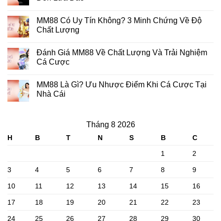
MM88 Có Uy Tín Không? 3 Minh Chứng Về Độ
Chất Lượng
Đánh Giá MM88 Về Chất Lượng Và Trải Nghiệm
Cá Cược
MM88 Là Gì? Ưu Nhược Điểm Khi Cá Cược Tại
Nhà Cái
Tháng 8 2026
H
B
T
N
S
B
C
1
2
3
4
5
6
7
8
9
10
11
12
13
14
15
16
17
18
19
20
21
22
23
24
25
26
27
28
29
30