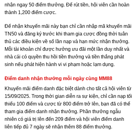
nhận ngay 50 điểm thưởng. Để rút tiền, hội viên cần hoàn
thành 1,200 điểm cược.
Để nhận khuyến mãi này bạn chỉ cần nhập mã khuyến mãi
TN50 và đăng ký trước khi tham gia cược đồng thời tuân
thủ các điều kiện về số lần nạp và hạn mức nhận thưởng.
Mỗi tài khoản chỉ được hưởng ưu đãi một lần duy nhất và
nhà cái có quyền thu hồi tiền thưởng và tiền thắng phát
sinh nếu phát hiện hành vi vi phạm hoặc lạm dụng.
Điểm danh nhận thưởng mỗi ngày cùng MM88
Khuyến mãi điểm danh đặc biệt dành cho tất cả hội viên từ
15/09/2025. Trong thời gian diễn ra sự kiện, chỉ cần nạp tối
thiểu 100 điểm và cược từ 800 điểm trở lên, bạn đã có thể
tham gia điểm danh nhận thưởng. Phần thưởng ngẫu
nhiên có giá trị lên đến 209 điểm và hội viên điểm danh
liên tiếp đủ 7 ngày sẽ nhận thêm 88 điểm thưởng.