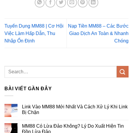
Tuyển Dụng MM88 | Cơ Hội
Nạp Tiền MM88 – Các Bước
Việc Làm Hấp Dẫn, Thu
Giao Dịch An Toàn & Nhanh
Nhập Ổn Định
Chóng
BÀI VIẾT GẦN ĐÂY
Link Vào MM88 Mới Nhất Và Cách Xử Lý Khi Link
Bị Chặn
MM88 Có Lừa Đảo Không? Lý Do Xuất Hiện Tin
Đồn Lừa Đảo