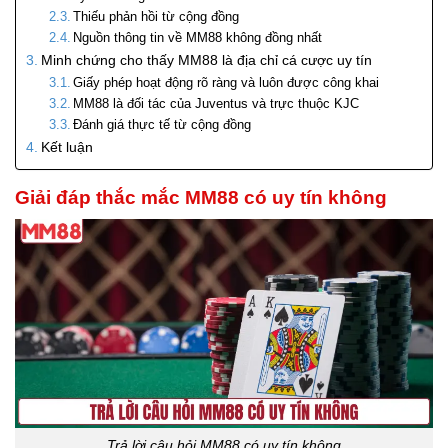
Thiếu phản hồi từ cộng đồng
Nguồn thông tin về MM88 không đồng nhất
Minh chứng cho thấy MM88 là địa chỉ cá cược uy tín
Giấy phép hoạt động rõ ràng và luôn được công khai
MM88 là đối tác của Juventus và trực thuộc KJC
Đánh giá thực tế từ cộng đồng
Kết luận
Giải đáp thắc mắc MM88 có uy tín không
Trả lời câu hỏi MM88 có uy tín không