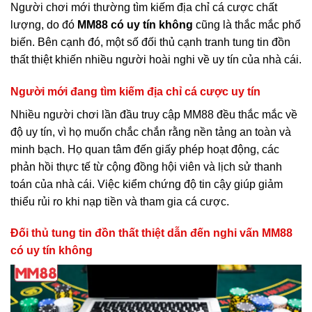
Người chơi mới thường tìm kiếm địa chỉ cá cược chất
lượng, do đó
MM88 có uy tín không
cũng là thắc mắc phổ
biến. Bên cạnh đó, một số đối thủ cạnh tranh tung tin đồn
thất thiệt khiến nhiều người hoài nghi về uy tín của nhà cái.
Người mới đang tìm kiếm địa chỉ cá cược uy tín
Nhiều người chơi lần đầu truy cập MM88 đều thắc mắc về
độ uy tín, vì họ muốn chắc chắn rằng nền tảng an toàn và
minh bạch. Họ quan tâm đến giấy phép hoạt động, các
phản hồi thực tế từ cộng đồng hội viên và lịch sử thanh
toán của nhà cái. Việc kiểm chứng độ tin cậy giúp giảm
thiểu rủi ro khi nạp tiền và tham gia cá cược.
Đối thủ tung tin đồn thất thiệt dẫn đến nghi vấn MM88
có uy tín không