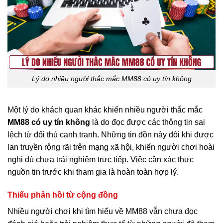
Lý do nhiều người thắc mắc MM88 có uy tín không
Một lý do khách quan khác khiến nhiều người thắc mắc
MM88 có uy tín không
là do đọc được các thông tin sai
lệch từ đối thủ cạnh tranh. Những tin đồn này đôi khi được
lan truyền rộng rãi trên mạng xã hội, khiến người chơi hoài
nghi dù chưa trải nghiệm trực tiếp. Việc cần xác thực
nguồn tin trước khi tham gia là hoàn toàn hợp lý.
Thiếu phản hồi từ cộng đồng
Nhiều người chơi khi tìm hiểu về MM88 vẫn chưa đọc