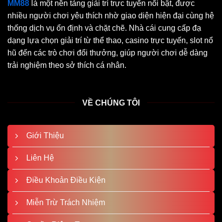
MM88
là một nền tảng giải trí trực tuyến nổi bật, được
nhiều người chơi yêu thích nhờ giao diện hiện đại cùng hệ
thống dịch vụ ổn định và chặt chẽ. Nhà cái cung cấp đạ
dạng lựa chọn giải trí từ thể thao, casino trực tuyến, slot nổ
hũ đến các trò chơi đổi thưởng, giúp người chơi dễ dàng
trải nghiệm theo sở thích cá nhân.
VỀ CHÚNG TÔI
Giới Thiệu
Liên Hệ
Điều Khoản Điều Kiện
Miễn Trừ Trách Nhiệm