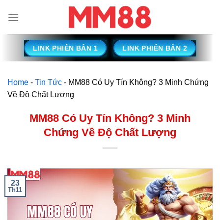
Skip
to
content
LINK PHIÊN BẢN 1
LINK PHIÊN BẢN 2
Home
-
Tin Tức
-
MM88 Có Uy Tín Không? 3 Minh Chứng
Về Độ Chất Lượng
MM88 Có Uy Tín Không? 3 Minh
Chứng Về Độ Chất Lượng
23
Th11