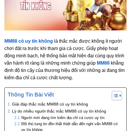
MM88 có uy tín không
là thắc mắc được không ít người
chơi đặt ra trước khi tham gia cá cược. Giấy phép hoạt
động minh bạch, hệ thống bảo mật hiện đại cùng quy trình
vận hành rõ ràng là những minh chứng giúp
MM88
khẳng
định độ tin cậy của thương hiệu đối với những ai đang tìm
kiếm địa chỉ cá cược chất lượng.
Thông Tin Bài Viết
Giải đáp thắc mắc MM88 có uy tín không
Lý do nhiều người thắc mắc MM88 có uy tín không
Người mới đang tìm kiếm địa chỉ cá cược uy tín
Đối thủ tung tin đồn thất thiệt dẫn đến nghi vấn MM88 có
uy tín không