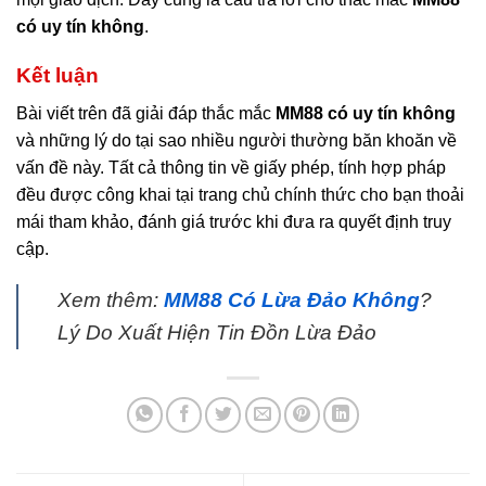
có uy tín không
.
Kết luận
Bài viết trên đã giải đáp thắc mắc
MM88 có uy tín không
và những lý do tại sao nhiều người thường băn khoăn về
vấn đề này. Tất cả thông tin về giấy phép, tính hợp pháp
đều được công khai tại trang chủ chính thức cho bạn thoải
mái tham khảo, đánh giá trước khi đưa ra quyết định truy
cập.
Xem thêm:
MM88 Có Lừa Đảo Không
?
Lý Do Xuất Hiện Tin Đồn Lừa Đảo