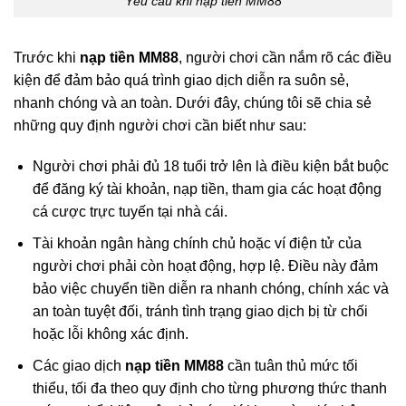
Yêu cầu khi nạp tiền MM88
Trước khi
nạp tiền MM88
, người chơi cần nắm rõ các điều
kiện để đảm bảo quá trình giao dịch diễn ra suôn sẻ,
nhanh chóng và an toàn. Dưới đây, chúng tôi sẽ chia sẻ
những quy định người chơi cần biết như sau:
Người chơi phải đủ 18 tuổi trở lên là điều kiện bắt buộc
để đăng ký tài khoản, nạp tiền, tham gia các hoạt động
cá cược trực tuyến tại nhà cái.
Tài khoản ngân hàng chính chủ hoặc ví điện tử của
người chơi phải còn hoạt động, hợp lệ. Điều này đảm
bảo việc chuyển tiền diễn ra nhanh chóng, chính xác và
an toàn tuyệt đối, tránh tình trạng giao dịch bị từ chối
hoặc lỗi không xác định.
Các giao dịch
nạp tiền MM88
cần tuân thủ mức tối
thiểu, tối đa theo quy định cho từng phương thức thanh