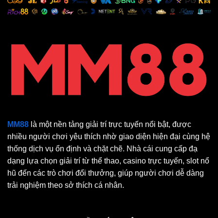
MM88
là một nền tảng giải trí trực tuyến nổi bật, được
nhiều người chơi yêu thích nhờ giao diện hiện đại cùng hệ
thống dịch vụ ổn định và chặt chẽ. Nhà cái cung cấp đạ
dạng lựa chọn giải trí từ thể thao, casino trực tuyến, slot nổ
hũ đến các trò chơi đổi thưởng, giúp người chơi dễ dàng
trải nghiệm theo sở thích cá nhân.