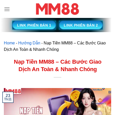
Skip
to
content
LINK PHIÊN BẢN 1
LINK PHIÊN BẢN 2
Home
-
Hướng Dẫn
-
Nạp Tiền MM88 – Các Bước Giao
Dịch An Toàn & Nhanh Chóng
Nạp Tiền MM88 – Các Bước Giao
Dịch An Toàn & Nhanh Chóng
23
Th11