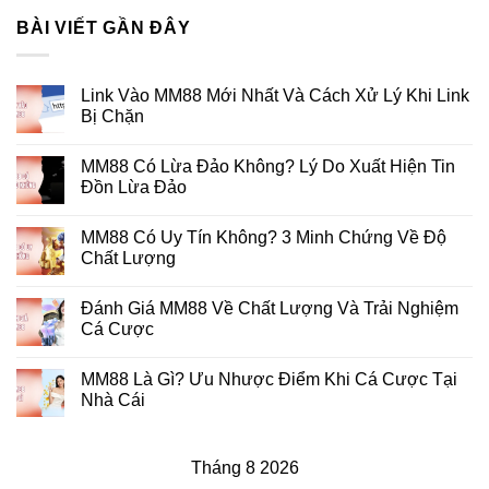
BÀI VIẾT GẦN ĐÂY
Link Vào MM88 Mới Nhất Và Cách Xử Lý Khi Link
Bị Chặn
MM88 Có Lừa Đảo Không? Lý Do Xuất Hiện Tin
Đồn Lừa Đảo
MM88 Có Uy Tín Không? 3 Minh Chứng Về Độ
Chất Lượng
Đánh Giá MM88 Về Chất Lượng Và Trải Nghiệm
Cá Cược
MM88 Là Gì? Ưu Nhược Điểm Khi Cá Cược Tại
Nhà Cái
Tháng 8 2026