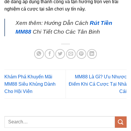
dễ dàng áp dụng thành công và tận hưởng trọn vẹn trải
nghiệm cá cược tại sân chơi uy tín này.
Xem thêm: Hướng Dẫn Cách
Rút Tiền
MM88
Chi Tiết Cho Các Tân Binh
Khám Phá Khuyến Mãi
MM88 Là Gì? Ưu Nhược
MM88 Siêu Khủng Dành
Điểm Khi Cá Cược Tại Nhà
Cho Hội Viên
Cái